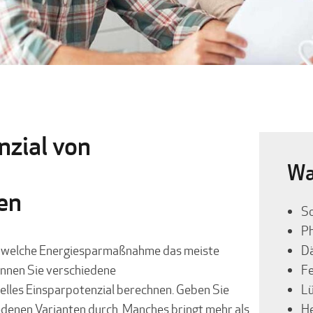
nzial von
Wa
en
So
Ph
cht welche Energiesparmaßnahme das meiste
D
nnen Sie verschiedene
Fe
lles Einsparpotenzial berechnen. Geben Sie
L
iedenen Varianten durch. Manches bringt mehr als
He