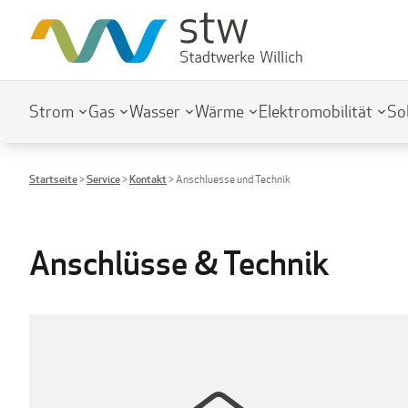
Strom
Gas
Wasser
Wärme
Elektromobilität
So
Startseite
>
Service
>
Kontakt
>
Anschluesse und Technik
Anschlüsse & Technik