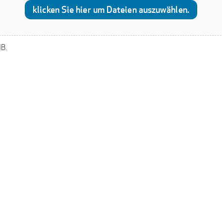
klicken Sie hier um Dateien auszuwählen.
MB.