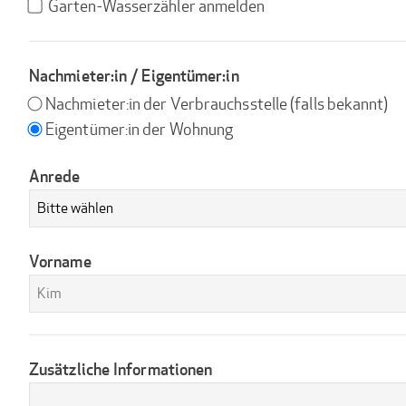
Garten-Wasserzähler anmelden
anmelden
Wasserzähler
anmelden
Nachmieter:in / Eigentümer:in
Nachmieter:in der Verbrauchsstelle (falls bekannt)
Eigentümer:in der Wohnung
Anrede
Vorname
Zusätzliche Informationen