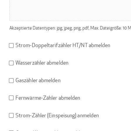
Akzeptierte Datentypen: jpg, jpeg, png, pdf, Max. Dateigröße: 10 
Strom-
Strom-Doppeltarifzähler HT/NT abmelden
Doppeltarifzähler
HT/NT
Wasserzähler
Wasserzähler abmelden
abmelden
abmelden
Gaszähler
Gaszähler abmelden
abmelden
Fernwärme-
Fernwärme-Zähler abmelden
Zähler
abmelden
Strom-
Strom-Zähler (Einspeisung) anmelden
Zähler
(Einspeisung)
Garten-