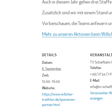
Auch in diesem Jahr gehen drei Staffe
Zusätzlich sind wir mit einem Stand 
Vorbeischauen, die Teams anfeuern u
Mehr zu unseren Aktionen beim Willic
DETAILS
VERANSTAL
TV Schiefbahn 
Datum:
Telefon
6. September
+49 / 21 54 / 7 
Zeit:
E-Mail
10:00 - 16:00
info@tv-schief
Website:
Veranstalter-W
https://www.willicher-
anzeigen
triathlon.de/sponsoren-
partner.html