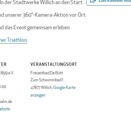
Zum Kalender hin
ln der Stadtwerke Willich an den Start.
und unserer 360°-Kamera-Aktion vor Ort.
nd das Event gemeinsam erleben.
her Triathlon
TER
VERANSTALTUNGSORT
1899 e.V.
Freizeitbad De Bütt
Zum Schwimmbad 1
01 00
47877 Willich
,
Google-Karte
anzeigen
bahn.de
ebsite