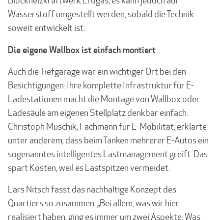
Blockheizkraftwerk Erdgas, es kann jedoch auf
Wasserstoff umgestellt werden, sobald die Technik
soweit entwickelt ist.
Die eigene Wallbox ist einfach montiert
Auch die Tiefgarage war ein wichtiger Ort bei den
Besichtigungen: Ihre komplette Infra­struktur für E-
Ladestationen macht die Montage von Wallbox oder
Lade­säule am eigenen Stellplatz denkbar einfach.
Christoph Muschik, Fachmann für E-Mobilität, erklärte
unter anderem, dass beim Tanken mehrerer E-Autos ein
sogenanntes intelli­gentes Lastmanage­ment greift. Das
spart Kosten, weil es Lastspitzen vermeidet.
Lars Nitsch fasst das nachhaltige Konzept des
Quartiers so zusammen: „Bei allem, was wir hier
realisiert haben, ging es immer um zwei Aspekte: Was