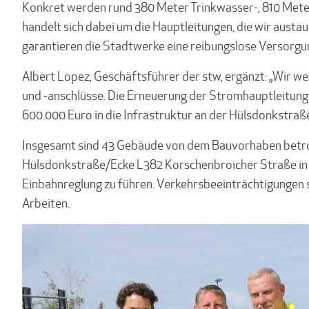
Konkret werden rund 380 Meter Trinkwasser-, 810 Meter 
handelt sich dabei um die Hauptleitungen, die wir austa
garantieren die Stadtwerke eine reibungslose Versorgun
Albert Lopez, Geschäftsführer der stw, ergänzt: „Wir w
und -anschlüsse. Die Erneuerung der Stromhauptleitung
600.000 Euro in die Infrastruktur an der Hülsdonkstraße
Insgesamt sind 43 Gebäude von dem Bauvorhaben betro
Hülsdonkstraße/Ecke L382 Korschenbroicher Straße in Te
Einbahnreglung zu führen. Verkehrsbeeinträchtigungen s
Arbeiten.