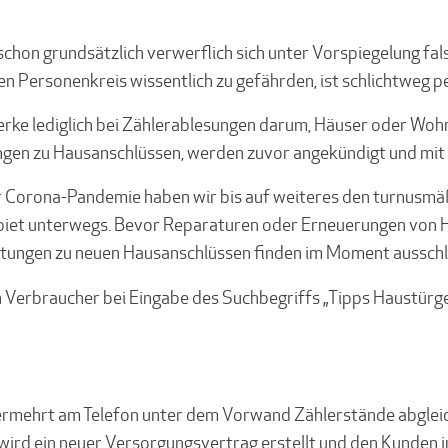
 schon grundsätzlich verwerflich sich unter Vorspiegelung fal
 Personenkreis wissentlich zu gefährden, ist schlichtweg pe
erke lediglich bei Zählerablesungen darum, Häuser oder Woh
ungen zu Hausanschlüssen, werden zuvor angekündigt und mi
er Corona-Pandemie haben wir bis auf weiteres den turnusm
tgebiet unterwegs. Bevor Reparaturen oder Erneuerungen vo
atungen zu neuen Hausanschlüssen finden im Moment ausschließ
 Verbraucher bei Eingabe des Suchbegriffs „Tipps Haustürge
rmehrt am Telefon unter dem Vorwand Zählerstände abgleich
wird ein neuer Versorgungsvertrag erstellt und den Kunden 