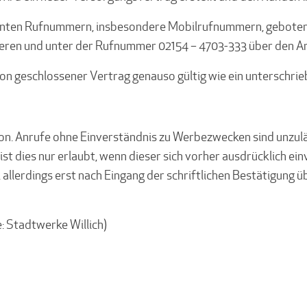
nten Rufnummern, insbesondere Mobilrufnummern, geboten. In
ieren und unter der Rufnummer 02154 – 4703-333 über den An
on geschlossener Vertrag genauso gültig wie ein unterschrie
on. Anrufe ohne Einverständnis zu Werbezwecken sind unzul
t dies nur erlaubt, wenn dieser sich vorher ausdrücklich ei
allerdings erst nach Eingang der schriftlichen Bestätigung übe
e: Stadtwerke Willich)