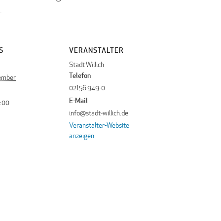
.
S
VERANSTALTER
Stadt Willich
Telefon
ember
02156 949-0
E-Mail
2:00
info@stadt-willich.de
Veranstalter-Website
anzeigen