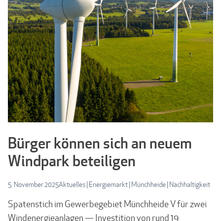
Bürger können sich an neuem
Windpark beteiligen
5. November 2025
Aktuelles
|
Energiemarkt
|
Münchheide
|
Nachhaltigkeit
Spatenstich im Gewerbegebiet Münchheide V für zwei
Windenergieanlagen — Investition von rund 19